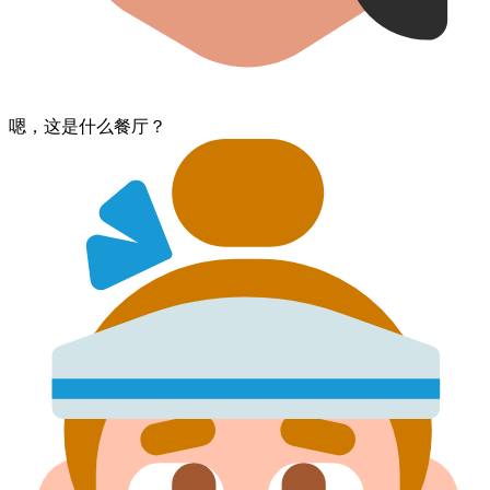
嗯​，这是​什么​餐厅？