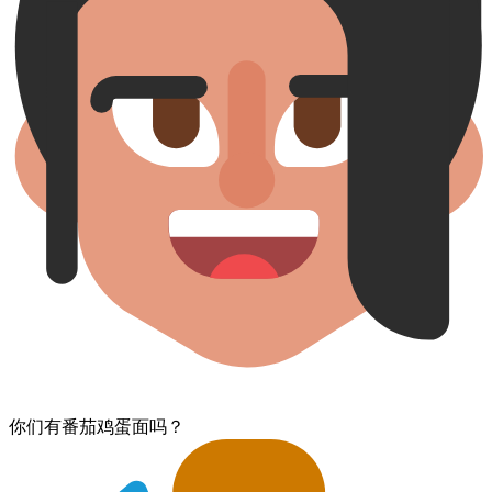
你们​有​番茄鸡蛋面​吗？