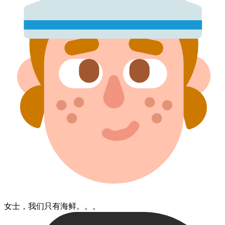
女士​，我们​只​有​海鲜。。。