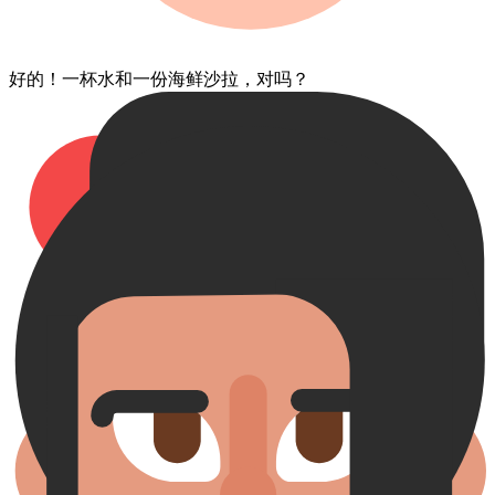
好的​！一杯​水​和​一份​海鲜​沙拉​，对吗？