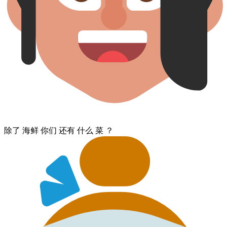
除了 海鲜 你们 还有 什么 菜 ？