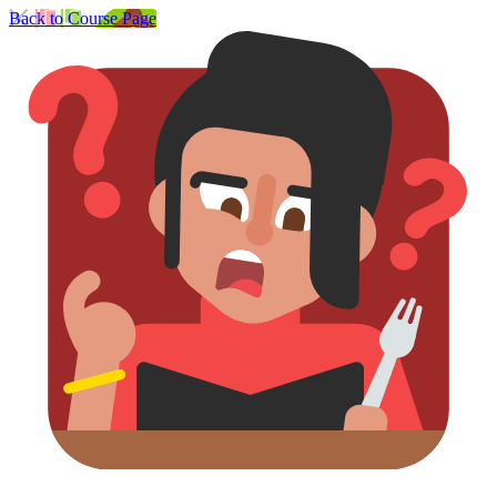
Back to Course Page