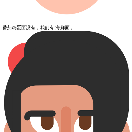
番茄鸡蛋面​没有​，我们​有 海鲜面 。