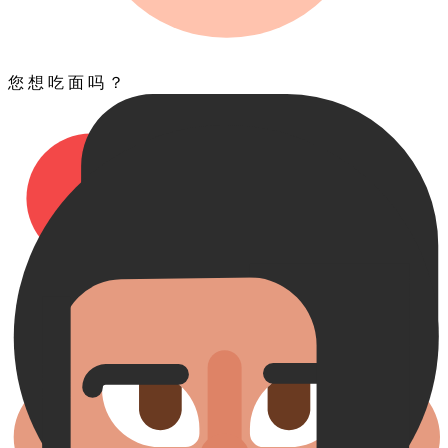
您 想 吃 面 吗 ？