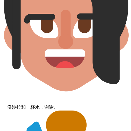
一份​沙拉​和​一杯​水​，谢谢。