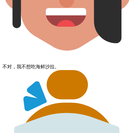
不对​，我​不想​吃​海鲜​沙拉。