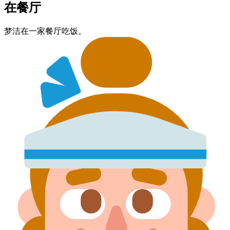
在餐厅
梦洁​在​一家​餐厅​吃饭。