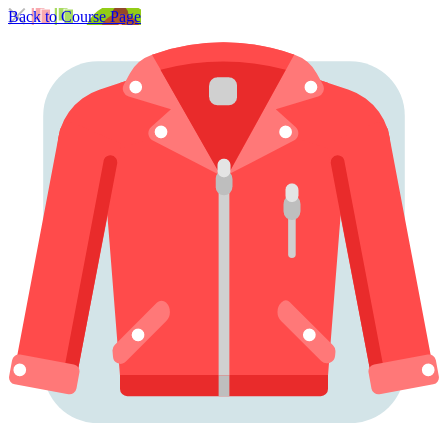
Back to Course Page