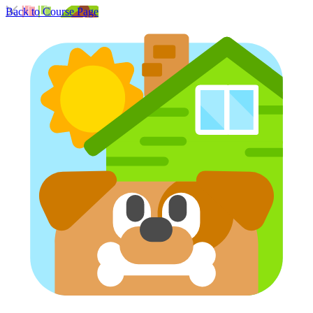
Back to Course Page