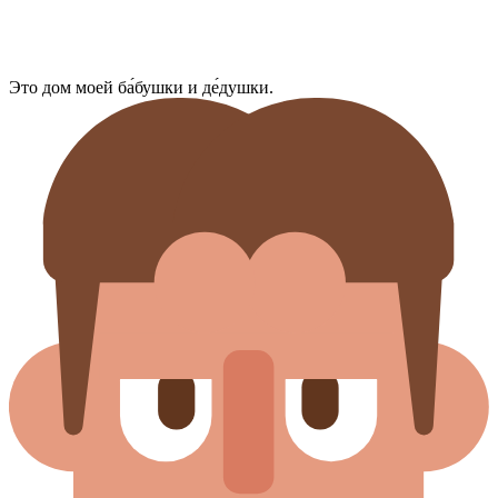
Это дом моей ба́бушки и де́душки.