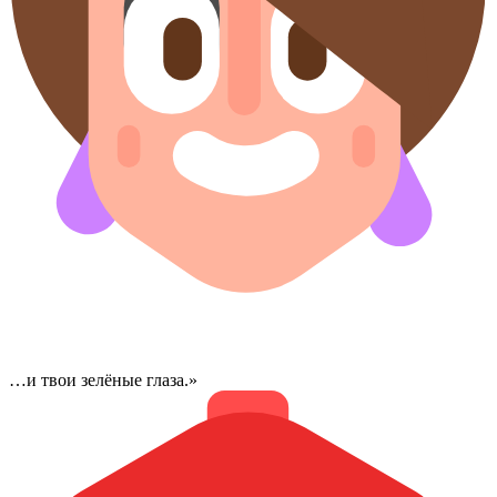
…и твои зелёные глаза​.»