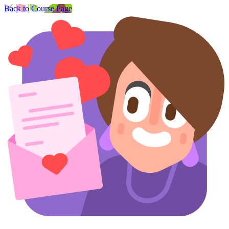
Back to Course Page