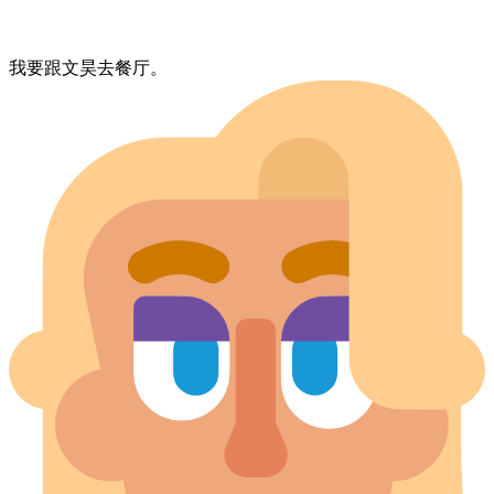
我要​跟​文昊​去​餐厅。