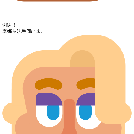
谢谢！
李娜​从​洗手间​出来。