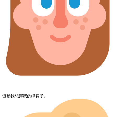
但是​我​想​穿​我的​绿​裙子。