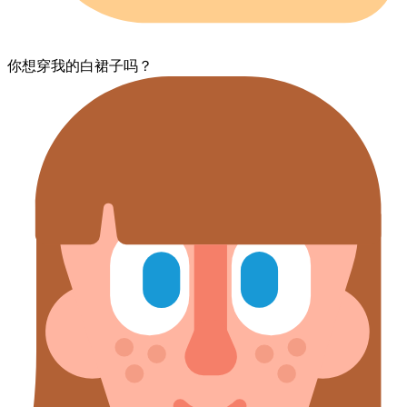
你​想​穿​我的​白​裙子​吗？