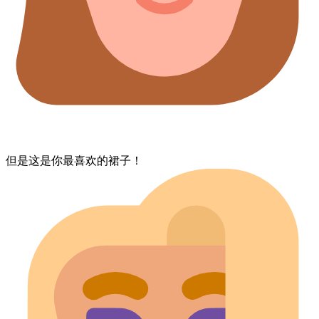
但是​这是​你最喜欢的​裙子！