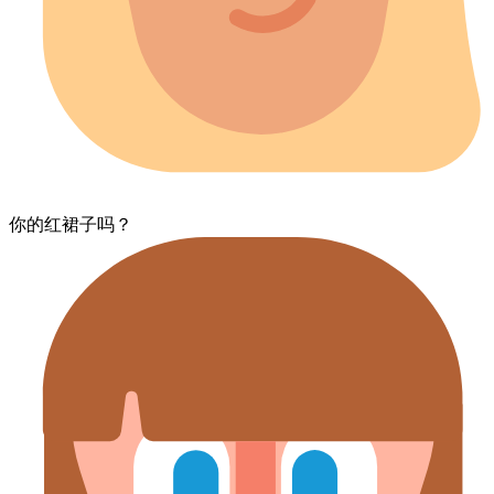
你的​红​裙子​吗？