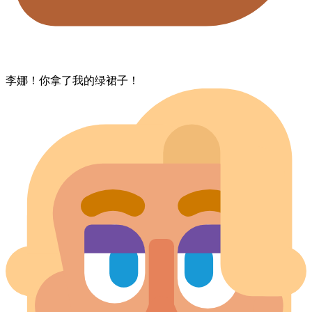
李娜！​你​拿了​我的​绿​裙子！