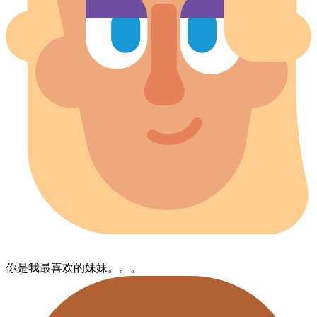
你​是​我最喜欢的​妹妹。。。