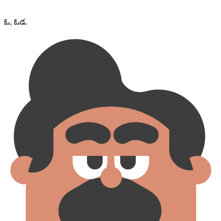
ఓ, ఓడ.