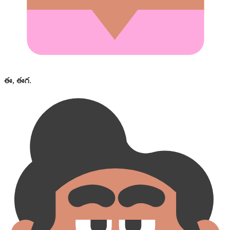
ఈ, ఈగ.