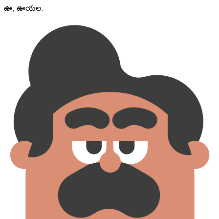
ఊ, ఊయల.