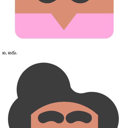
ఐ, ఐదు.