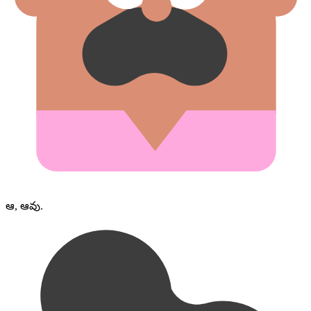
ఆ, ఆవు.