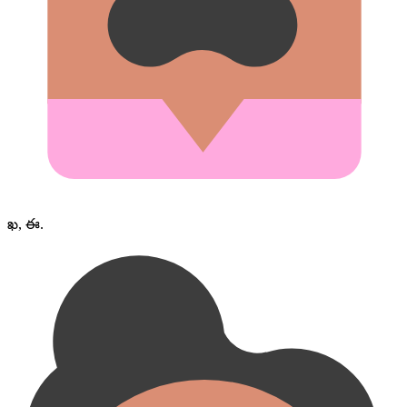
ఖ, ఈ.