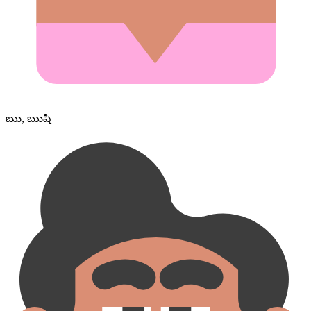
ఋ, ఋషి