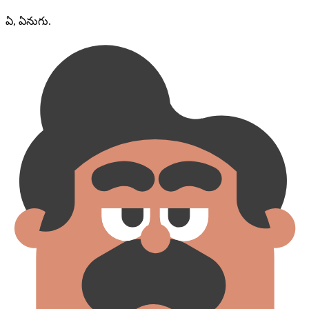
ఏ, ఏనుగు.