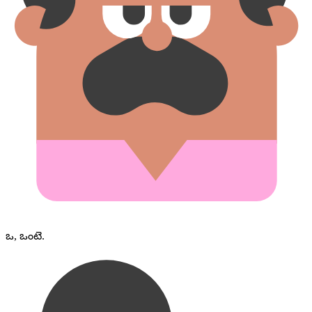
ఒ, ఒంటె.