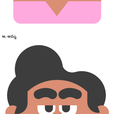
అ, అమ్మ.