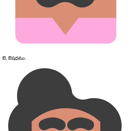
ఔ, ఔషధము.