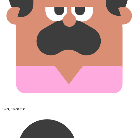
అం, అంకెలు.