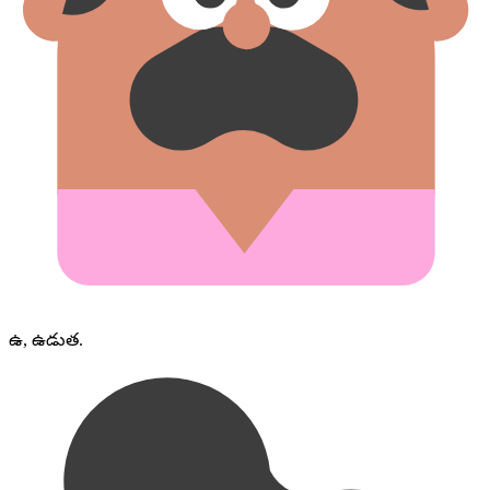
ఉ, ఉడుత.