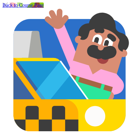
Back to Course Page