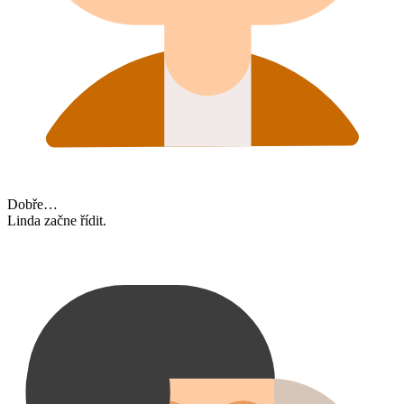
Dobře…
Linda začne řídit.