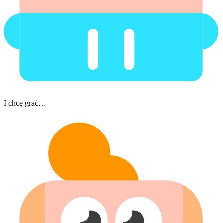
I chcę grać…