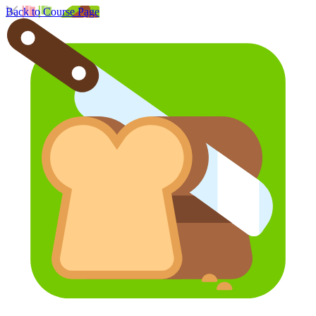
Back to Course Page