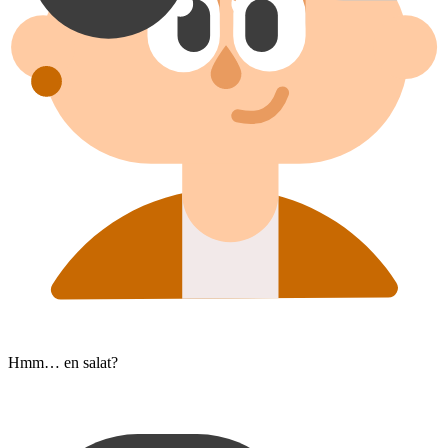
Hmm… en salat?