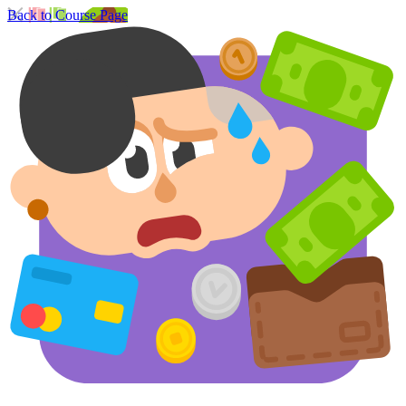
Back to Course Page