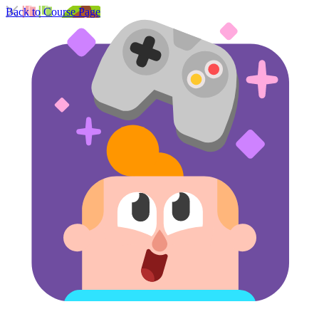
Back to Course Page