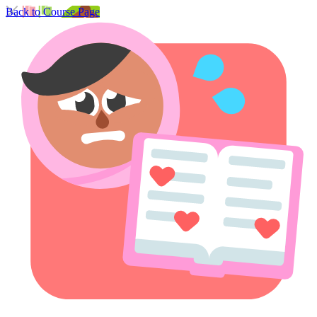
Back to Course Page