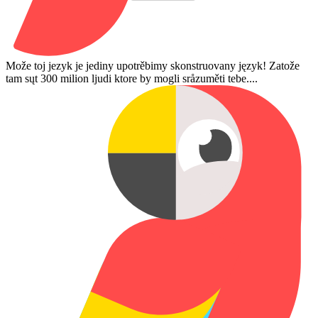
Može toj jezyk je jediny upotrěbimy skonstruovany język! Zatože
tam sųt 300 milion ljudi ktore by mogli sråzuměti tebe....