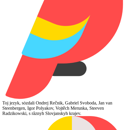
Toj jezyk, sȯzdali Ondrej Rečnik, Gabriel Svoboda, Jan van
Steenbergen, Igor Polyakov, Vojtěch Merunka, Steeven
Radzikowski, s råznyh Slovjanskyh krajev.