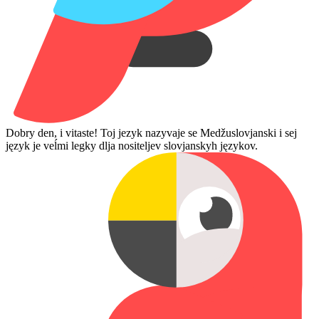
Dobry den, i vitaste! Toj jezyk nazyvaje se Medžuslovjanski i sej
język je veĺmi legky dlja nositeljev slovjanskyh językov.