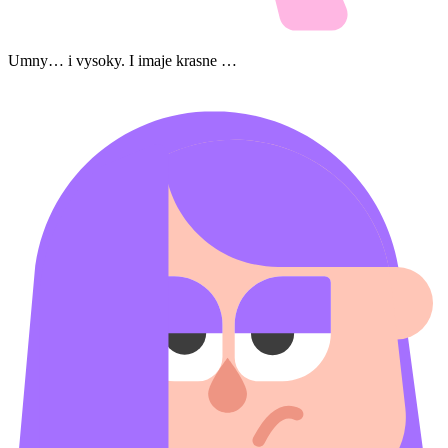
Umny… i vysoky. I imaje krasne …