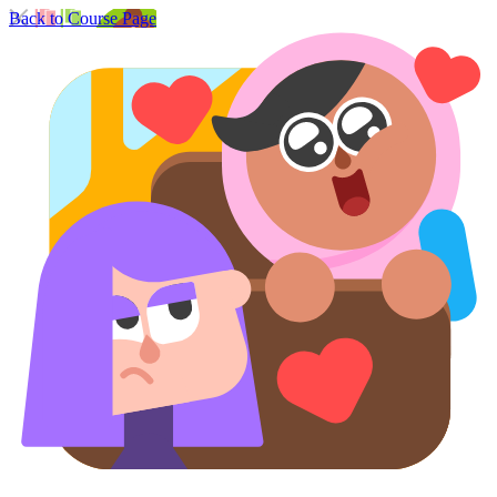
Back to Course Page