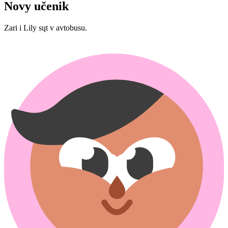
Novy učenik
Zari i Lily sųt v avtobusu.