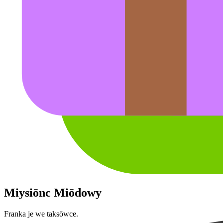
Miysiōnc Miōdowy
Franka je we taksōwce.