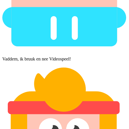
Vaddern, ik bruuk en nee Videospeel!