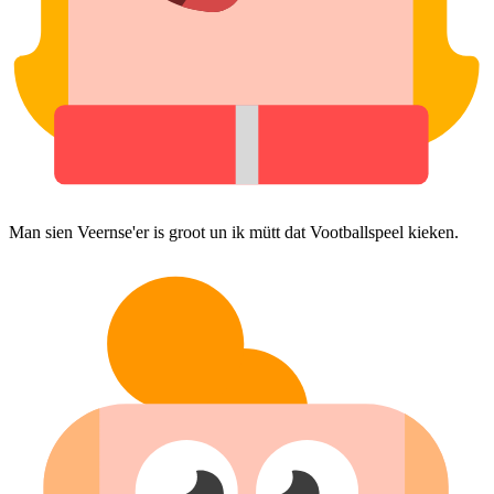
Man sien Veernse'er is groot un ik mütt dat Vootballspeel kieken.