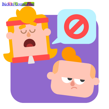
Back to Course Page