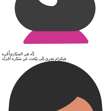
إنَّه فِي السَيّارَة أُجْرة
فِيكرَام يَجرِي إلَى يَبْحَث عَن سَيّارة أُجْرَتُه