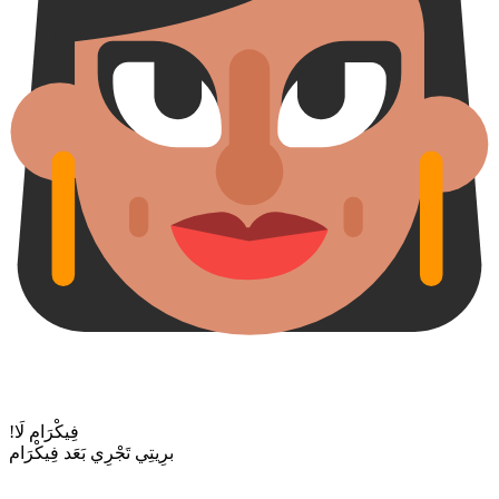
!فِيكْرَام لَا
برِيتِي تَجْرِي بَعَد فِيكْرَام