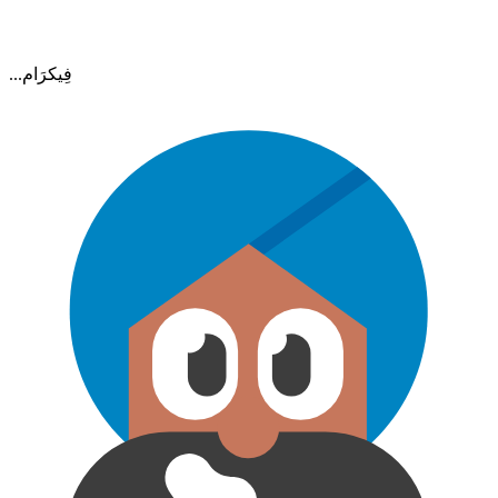
...فِيكرَام