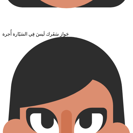
جَواز سَفَرك لَيسَ فِي السَيّارة أُجرة