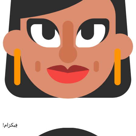
!فِيكرَام