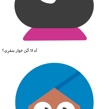
آه لا! أيْنَ جَوَاز سَفَرِي؟