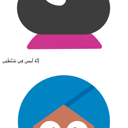
إنَّهُ لَيس فِي شَنْطَتِي