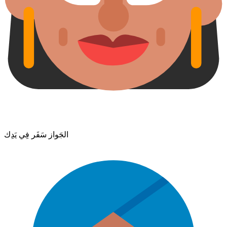
الجَواز سَفَر فِي يَدِك