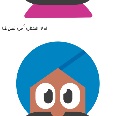
آه لا! السَيّارة أُجرة لَيسَ هُنا