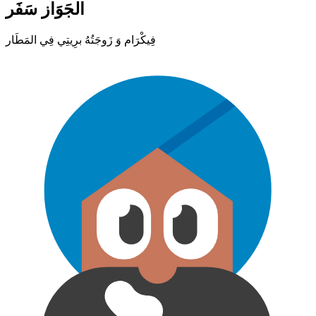
الجَوَاز سَفَر
فِيكْرَام وَ زَوجَتُهُ برِيتِي فِي المَطَار