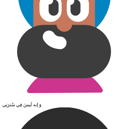
وَ إنه لَيسَ فِي سُترَتِي