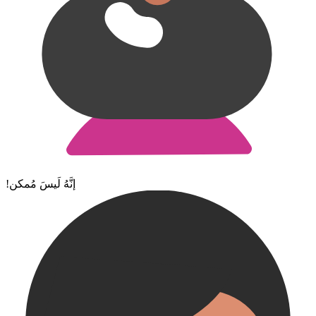
!إنَّهُ لَيسَ مُمكن