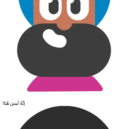
!إنَّهُ لَيسَ هُنَا