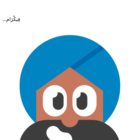
...فِيكْرَام