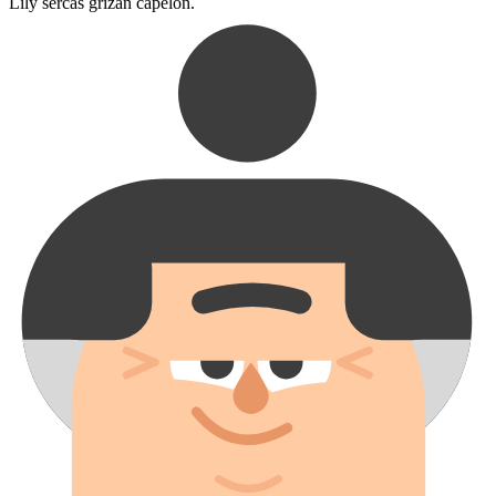
Lily serĉas grizan ĉapelon.