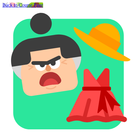
Back to Course Page