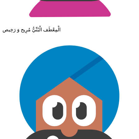
الْمِعْطَف الْبُنِّيُّ مُرِيح وَ رَخِيص