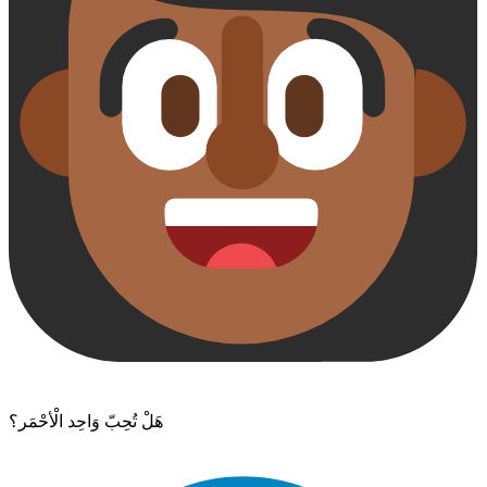
هَلْ تُحِبّ وَاحِد الْأحْمَر؟