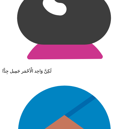
لَكِنَّ وَاحِد الْأحْمَر جَمِيل جِدًّا