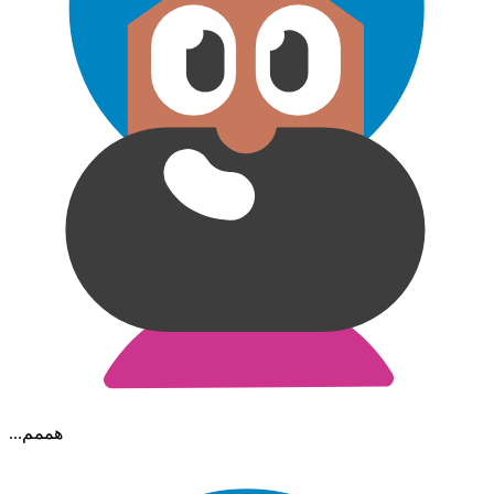
...هممم