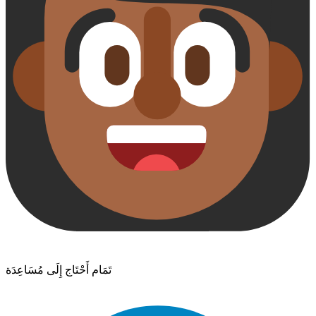
تَمَام أَحْتَاج إِلَى مُسَاعِدَة