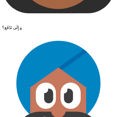
و إِلَى تَدْفَع؟