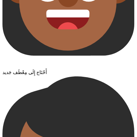
أَحْتَاج إِلَى مِعْطَف جَديد