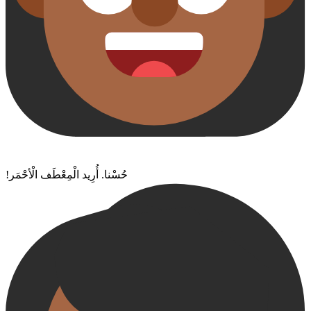
!حُسْنا. أُرِيد الْمِعْطَف الْأحْمَر