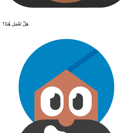
هَلْ تَعْمَل هُنَا؟