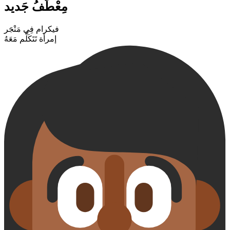
مِعْطَفُ جَديد
فيكرام فِي مَتْجَر
إمرأة تَتَكَلَّم مَعَهُ