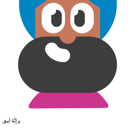
و إِنَّهُ أنِيق