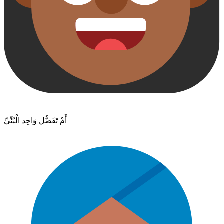
أَمْ تَفَضُّل وَاحِد الْبُنِّيِّ