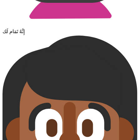
إِنَّهُ تَمَام لَك