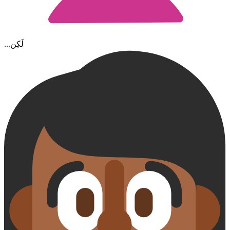
...لَكِن