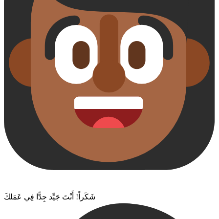
شَكَراً! أَنْتَ جَيِّد جِدًّا فِي عَمَلكَ