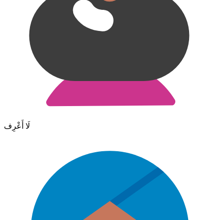
لَا أَعْرِف