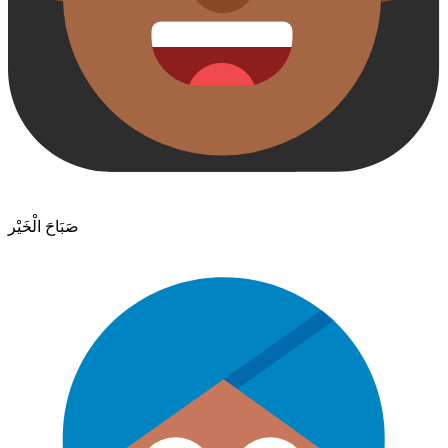
صَبَاحَ الْخَيْر