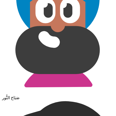
صَبَاحَ النُّور