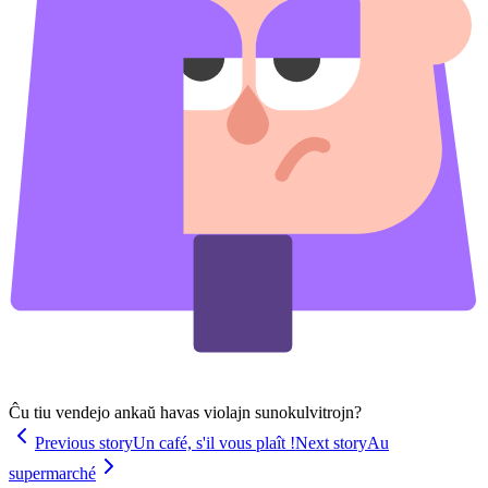
Ĉu tiu vendejo ankaŭ havas violajn sunokulvitrojn?
Previous story
Un café, s'il vous plaît !
Next story
Au
supermarché