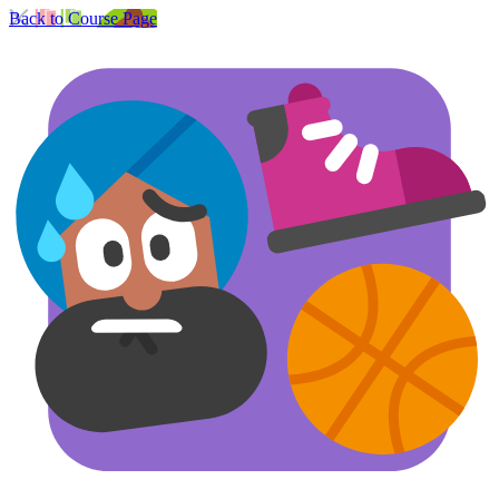
Back to Course Page