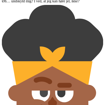
Øh… undskyld mig? I ved, at jeg kan høre jer, ikke?