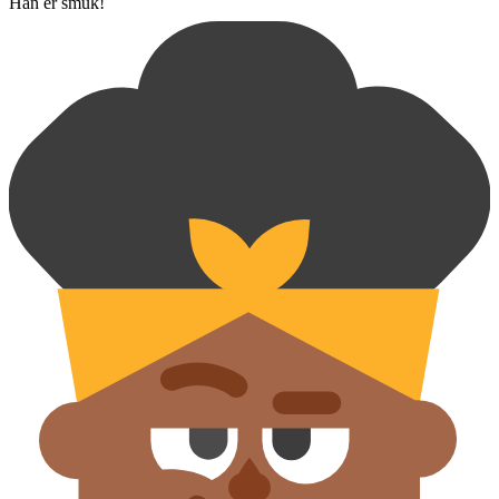
Han ér smuk!