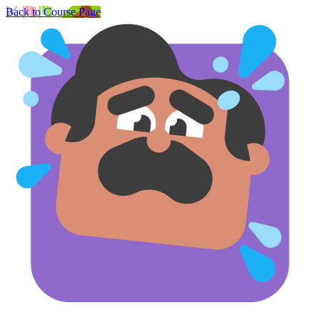
Back to Course Page