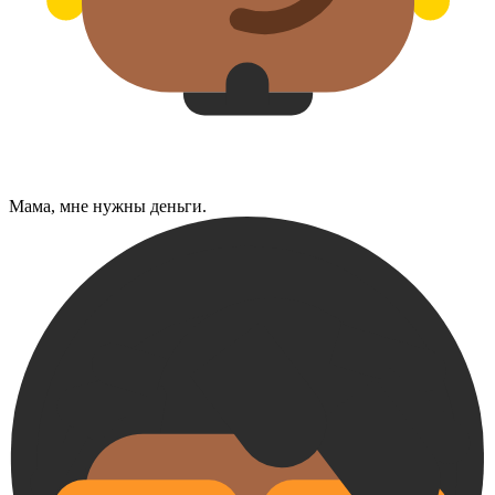
Мама, мне нужны деньги.