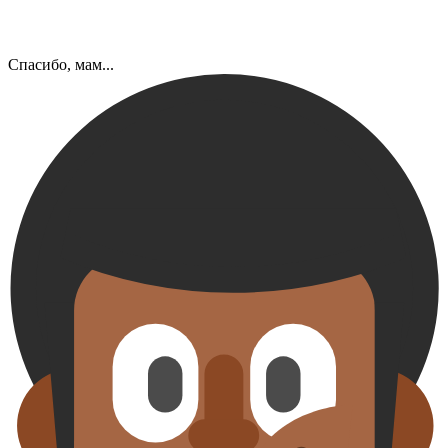
Спасибо, мам...