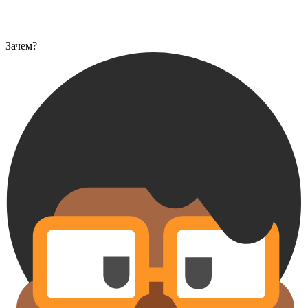
Зачем?