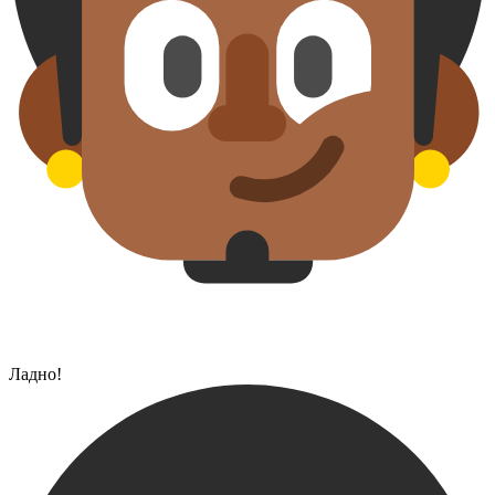
Ладно!