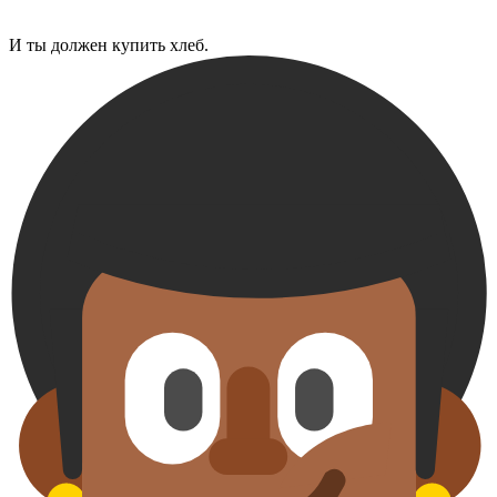
И ты должен купить хлеб.