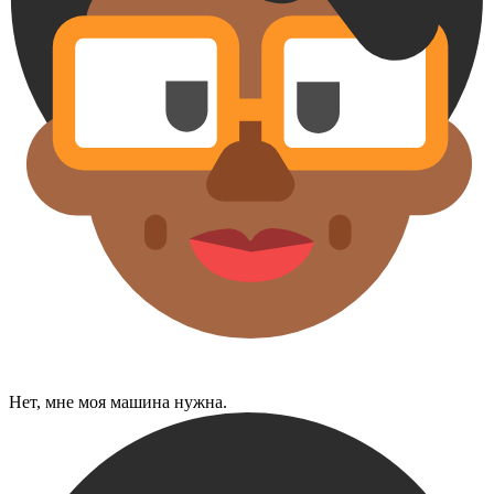
Нет, мне моя машина нужна.