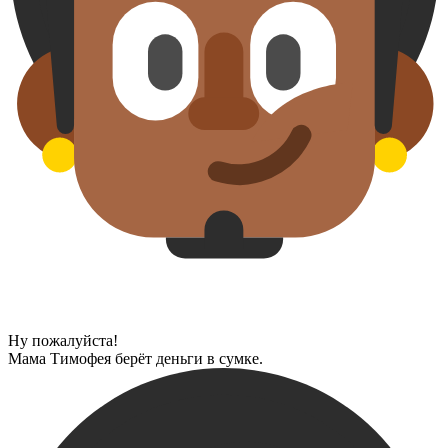
Ну пожалуйста!
Мама Тимофея берёт деньги в сумке.