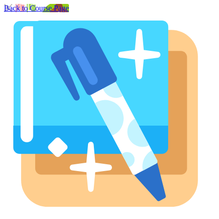
Back to Course Page