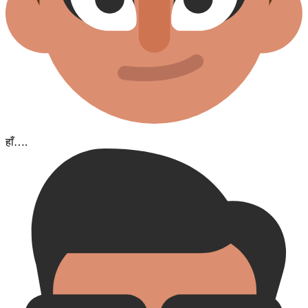
हाँ….