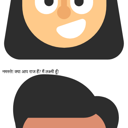
नमस्ते! क्या आप राज हैं? मैं लक्ष्मी हूँ!