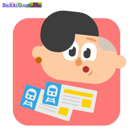
Back to Course Page