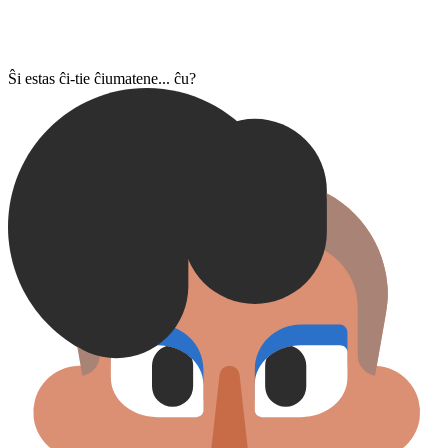
Ŝi estas ĉi-tie ĉiumatene... ĉu?