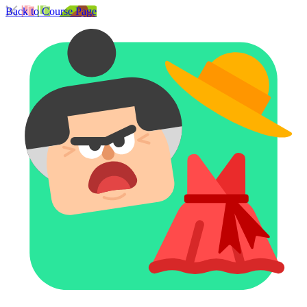
Back to Course Page