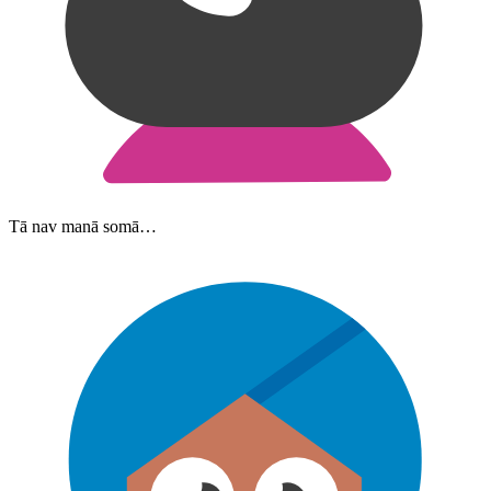
Tā nav manā somā…