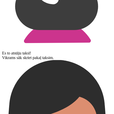
Es to atstāju taksī!
Vikrams sāk skriet pakaļ taksim.