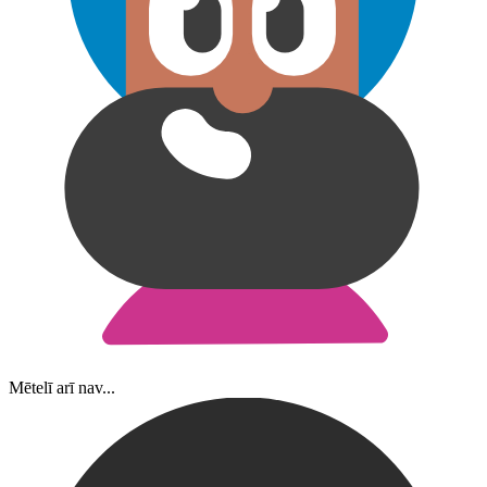
Mētelī arī nav...