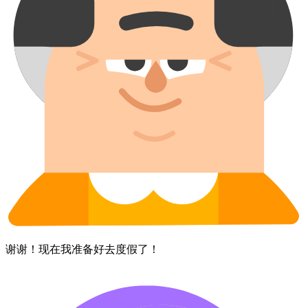
谢谢！​现在​我​准备好​去度假了！