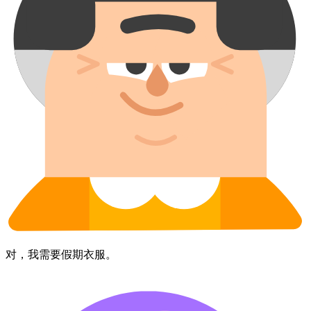
对，​我​需要​假期衣服。