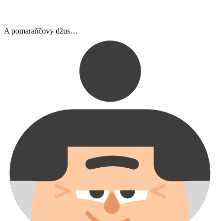
A pomaraňčovy džus…