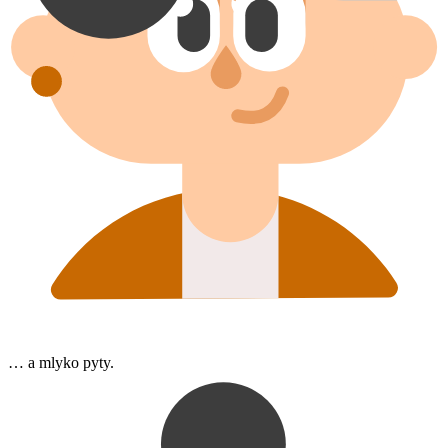
… a mlyko pyty.