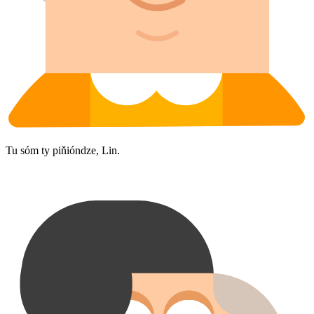
Tu sóm ty piňióndze, Lin.