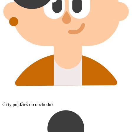
Či ty pujdžieš do obchodu?