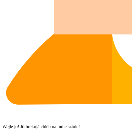
Wejle jo! Jô brëkùjã chléb na mòje sztule!