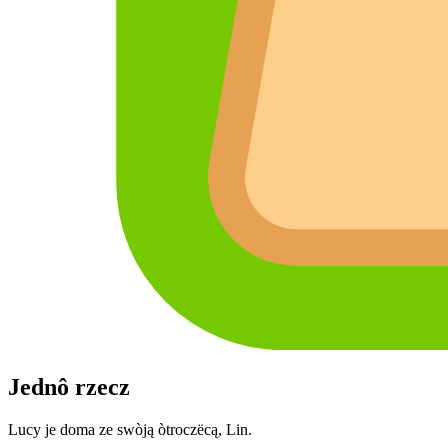
Jednô rzecz
Lucy je doma ze swòją òtroczëcą, Lin.