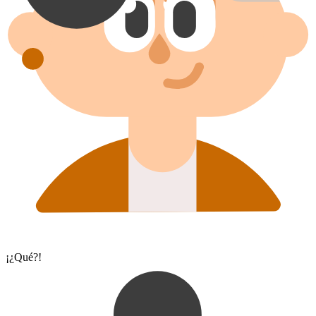
¡¿Qué?!