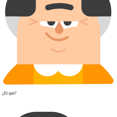
¿El qué?