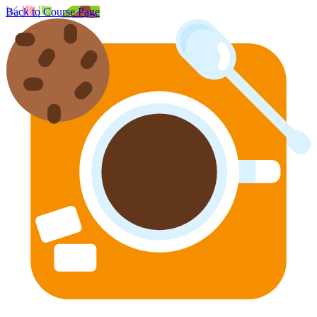
Back to Course Page