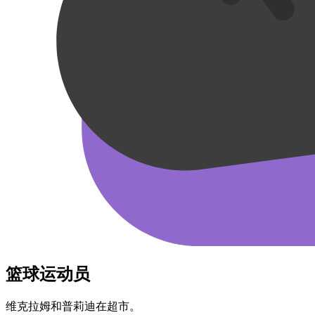
篮球运动员
维克拉姆​和​普莉迪​在超市。