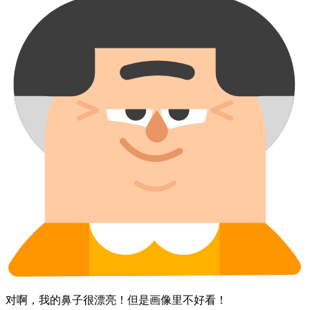
对啊，​我的​鼻子​很漂亮！​但是​画像里​不​好看！