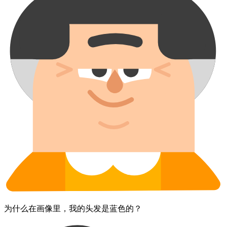
为什么​在画像里，​我的​头发​是​蓝色的？