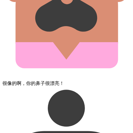
很像的​啊，​你的​鼻子​很漂亮！