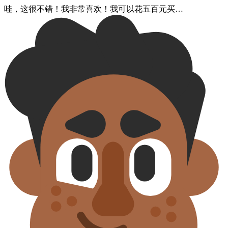
哇，​这​很不错！​我​非常​喜欢！​我​可以​花​五​百​元​买…