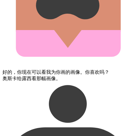
好的，​你​现在​可以​看​我为你画的画像。​你​喜欢​吗？
奥斯卡​给露西看​那幅画像。