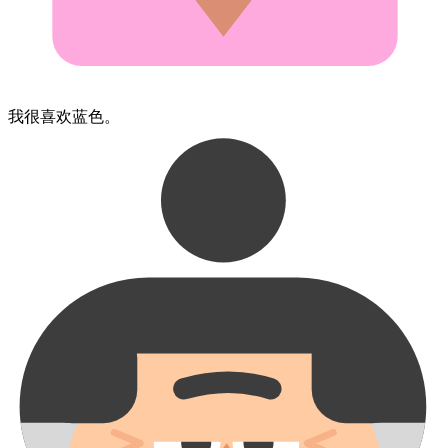
我​很喜欢​蓝色。