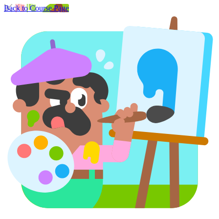
Back to Course Page