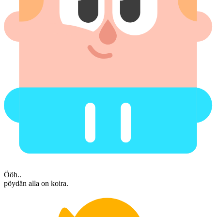
Ööh..
pöydän alla on koira.