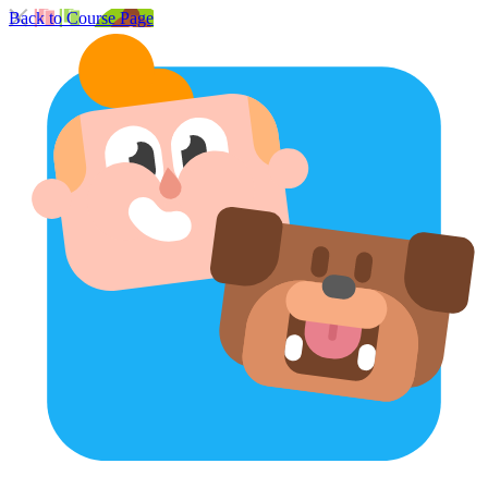
Back to Course Page