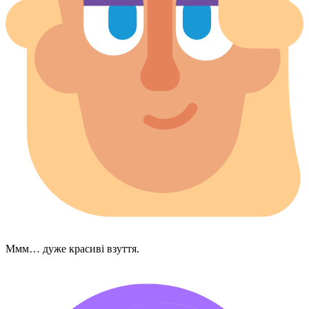
Ммм… дуже красиві взуття.