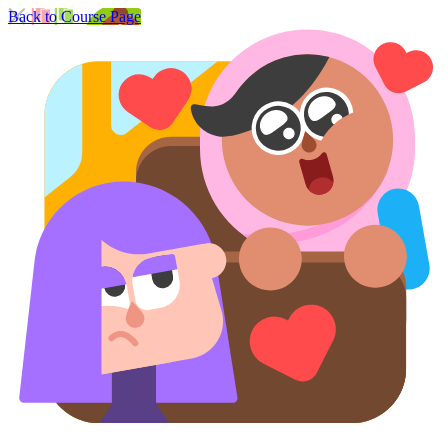
Back to Course Page