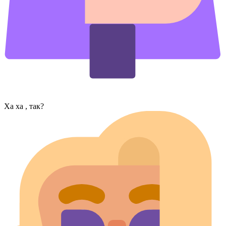
Ха ха , так?