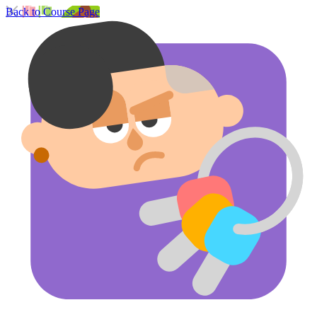
Back to Course Page