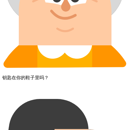
钥匙​在​你的​鞋子​里​吗？