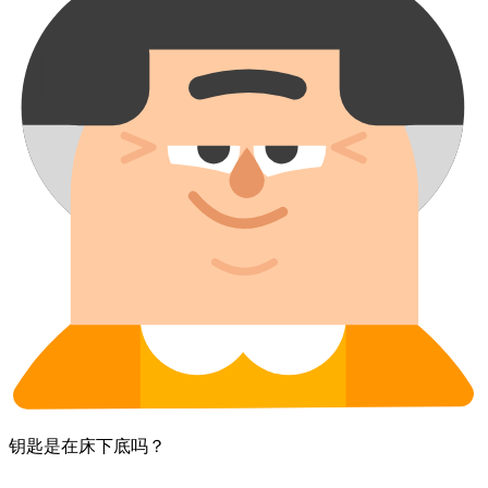
钥匙​是在​床下底​吗？