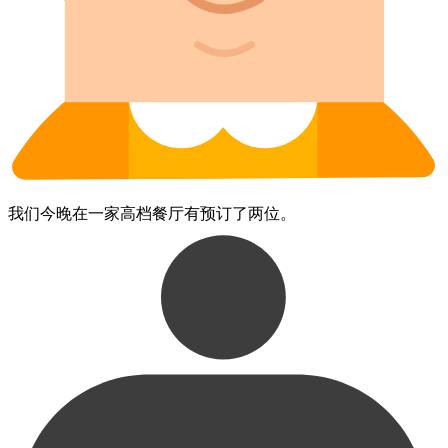
我们​今晚​在​一家​高档餐厅​有​预订了​两位。