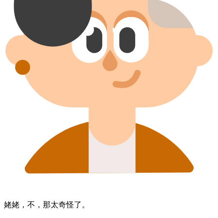
姥姥，​不，​那​太​奇怪了。