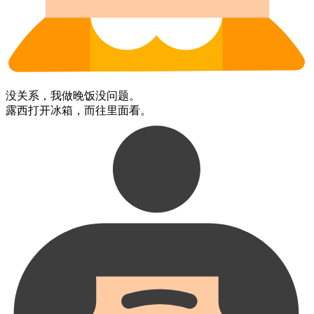
没关系，​我​做​晚饭​没问题。
露西​打开​冰箱，​而​往​里面​看。