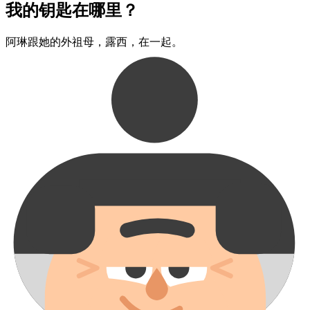
我的​钥匙​在哪里？
阿琳​跟​她的​外祖母，​露西，​在一起。