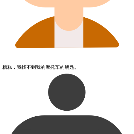
糟糕，​我​找不到​我的​摩托车的​钥匙。