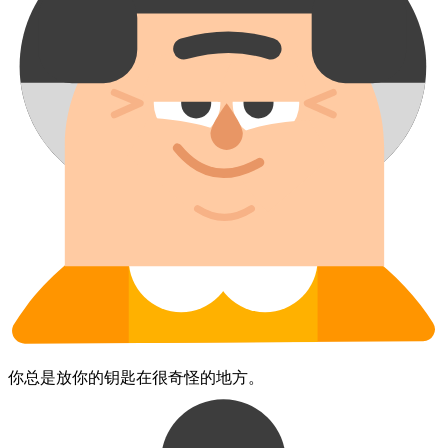
你​总是​放​你的​钥匙​在​很​奇怪的​地方。