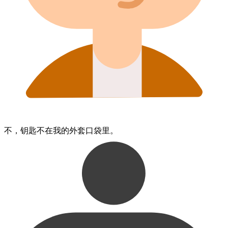
不，​钥匙​不在​我的​外套​口袋​里。