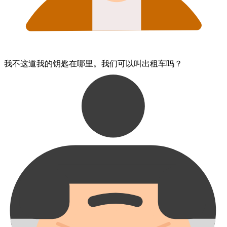
我​不​这道​我的​钥匙​在哪里。​我们​可以​叫​出租车​吗？