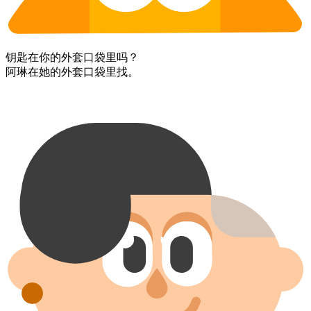
钥匙​在​你的​外套​口袋​里​吗？
阿琳​在​她的​外套​口袋​里​找。