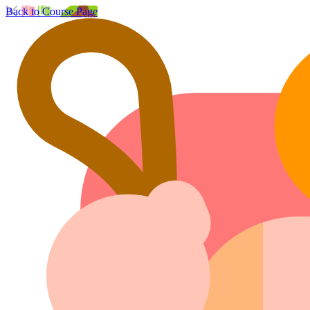
Back to Course Page