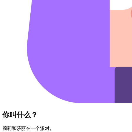
你叫什么？
莉莉​和​莎丽​在​一个​派对。