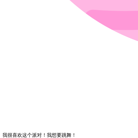
我​很喜欢​这个​派对！​我​想要​跳舞！