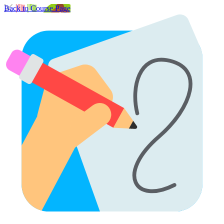
Back to Course Page