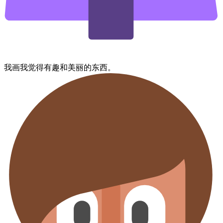
我画​我觉得​有趣​和​美丽的​东西。