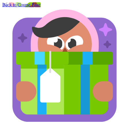
Back to Course Page