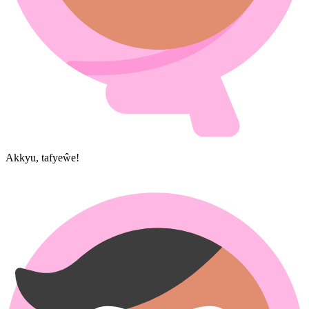
Akkyu, ta​fyeŵe!