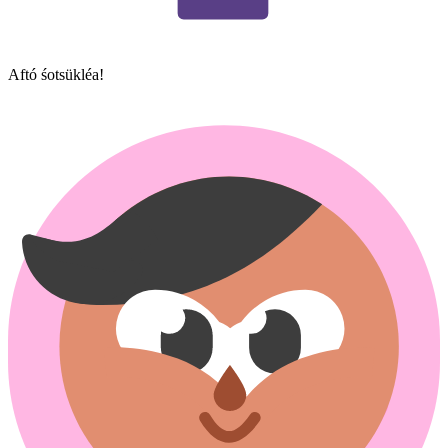
Aftó śotsü​kléa!