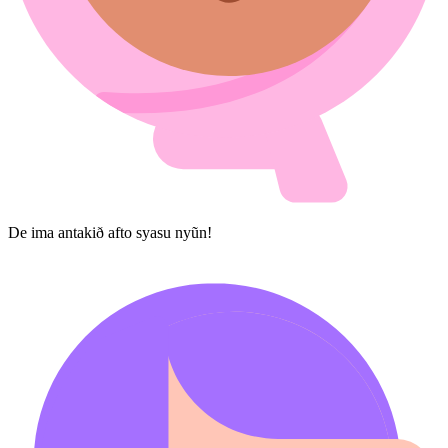
De ima anta​ki​ð afto syasu ny​ũn!