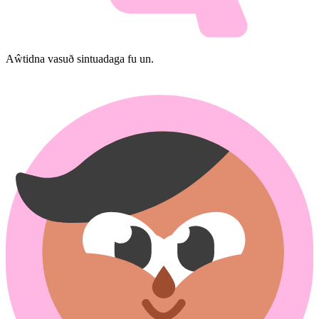
Aŵ​tidna vasu​ð sintuadaga fu un.