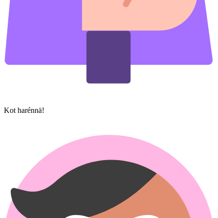
Kot har​énnä!