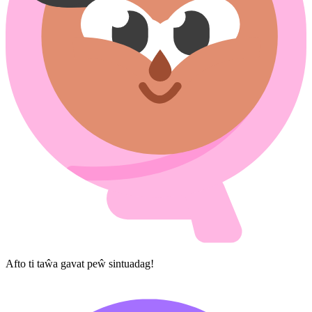
Afto ti ta​ŵa gavat peŵ sintuadag!