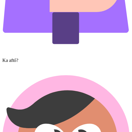
Ka aftó?