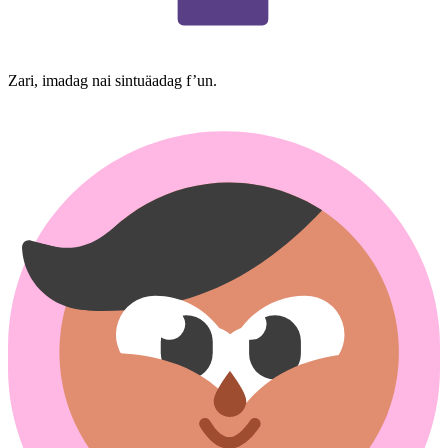
Zari, imadag nai sintuäadag f’un.