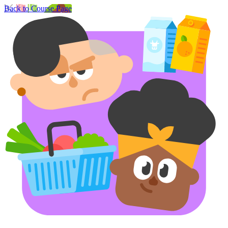
Back to Course Page