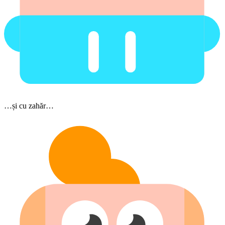
…și cu zahăr…