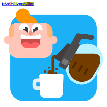
Back to Course Page