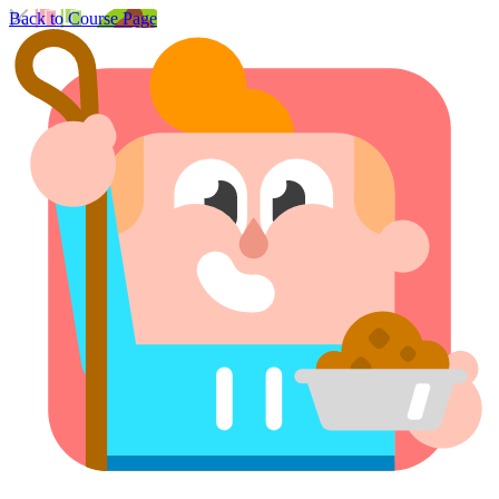
Back to Course Page