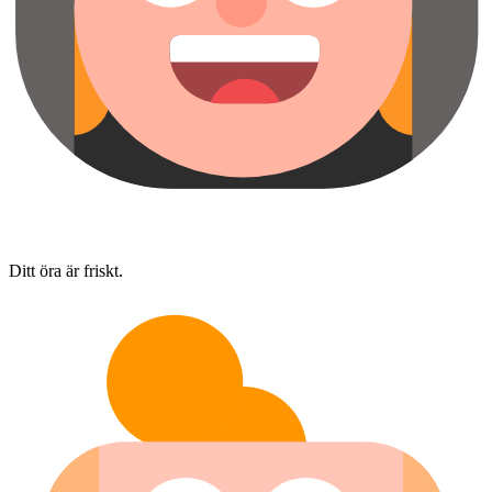
Ditt öra är friskt.