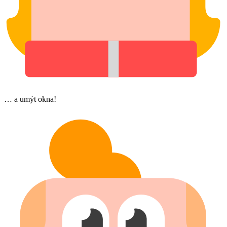
… a umýt okna!