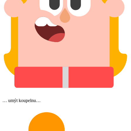
… umýt koupelnu…