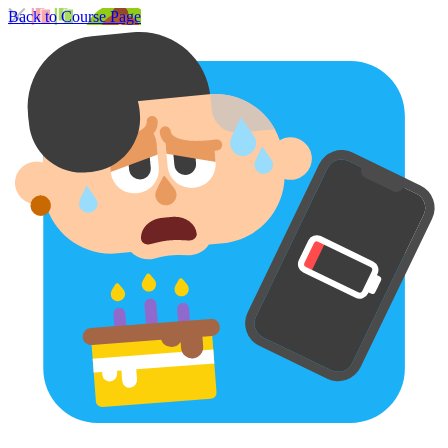
Back to Course Page